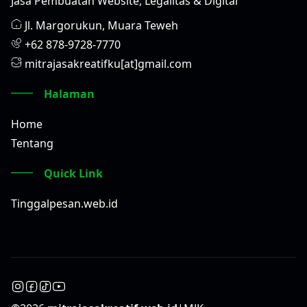
Jasa Pembuatan Website, Legalitas & Digital
Jl. Margorukun, Muara Teweh
+62 878-9728-7770
mitrajasakreatifku[at]gmail.com
Halaman
Home
Tentang
Quick Link
Tinggalpesan.web.id